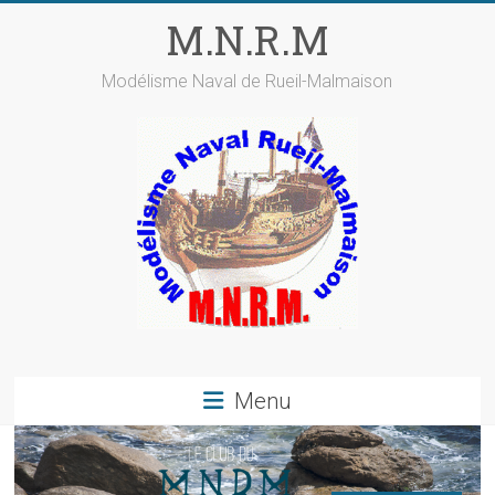
Skip
M.N.R.M
to
content
Modélisme Naval de Rueil-Malmaison
Menu