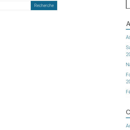
A
A
S
2
N
F
2
F
C
Ac