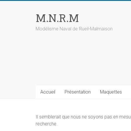
Skip
to
M.N.R.M
content
Modélisme Naval de Rueil-Malmaison
Accueil
Présentation
Maquettes
Il semblerait que nous ne soyons pas en mesu
recherche.